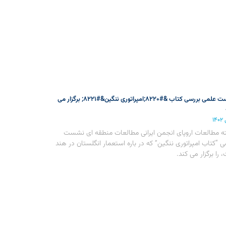
نشست علمی بررسی کتاب &#۸۲۲۰;امپراتوری ننگین&#۸۲۲۱; برگزار می
ه مطالعات اروپای انجمن ایرانی مطالعات منطقه ای نشست
ی “کتاب امپراتوری ننگین” که در باره استعمار انگلستان در هند
 را برگزار می کند.