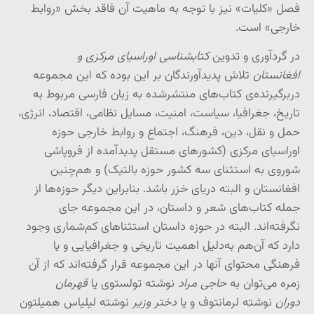
فصل «کلیات» نیز با توجه به ماهیت آن فاقد بخش «روابط
خارجی» است.
در گردآوری و تدوین
کتابشناسی اوراسیای مرکزی و
افغانستان
تلاش پدیدآورندگان بر این بوده که این مجموعه
دربرگیرنده‌ی کتاب‌های منتشرشده به زبان فارسی مربوط به
تاریخ، جغرافیا، سیاست، امنیت، مسایل نظامی، اقتصاد، انرژی،
حمل و نقل، دین، فرهنگ، اجتماع و روابط خارجی حوزه
اوراسیای مرکزی (کشورهای مستقل پدیدآمده از فروپاشی
شوروی به استثنای سه کشور حوزه بالتیک) و هم‌چنین
افغانستان و البته دریای خزر باشد. بنابراین دیگر حوزه‌ها از
جمله کتاب‌های شعر و داستان، در این مجموعه جای
نگرفته‌اند. البته در حوزه داستان استثناهای کم‌شماری وجود
دارد که آن‌هم به‌دلیل اهمیت تاریخی و جغرافیایی و یا
فرهنگی محتوای آنها در این مجموعه قرار گرفته‌اند که از آن
زمره می‌توان به
حاجی مراد
نوشته تولستوی یا
قهرمان
دوران
نوشته لرمانتوف و یا
دختر وزیر
نوشته لیلیاس همیلتون