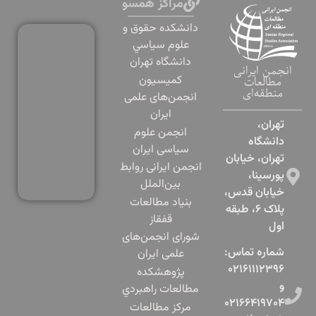
مراکز همسو
دانشكده حقوق و
علوم سياسي
دانشگاه تهران
انجمن ایرانی
کمیسیون
مطالعات
منطقه‌ای
انجمن‌های علمی
ایران
تهران،
انجمن علوم
دانشگاه
سیاسی ایران
تهران، خیابان
انجمن ایرانی روابط
پورسینا،
بین‌الملل
خیابان قدس،
بنياد مطالعات
پلاک ۶، طبقه
قفقاز
اول​
شورای انجمن‌های
شماره تماس:
علمی ایران
۰۲۱۶۱۱۱۲۳۹۶
پژوهشكده
و
مطالعات راهبردي
۰۲۱۶۶۴۱۹۷۰۴
مرکز مطالعات