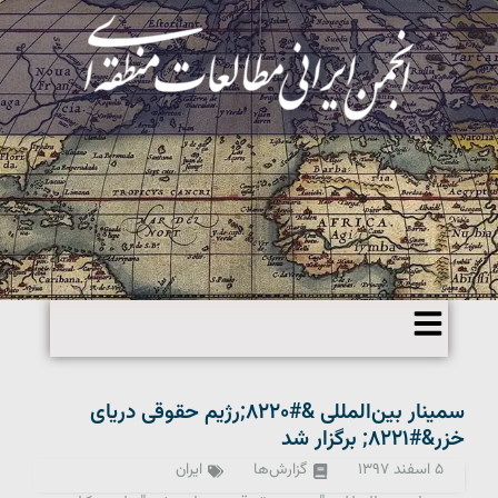
سمینار بین‌المللی &#۸۲۲۰;رژیم حقوقی دریای
خزر&#۸۲۲۱; برگزار شد
۵ اسفند ۱۳۹۷
گزارش‌ها
ایران