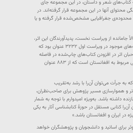
له کتاب‌های شعر و داستان، در این مجموعه جای
ی محتوای آنها در این مجموعه قرار گرفته‌اند. در
ر محدوده‌ی جغرافیایی مشخص‌شده قرار گرفته‌ و یا
لاً جامانده از ویراست نخست، پدیدآورندگان این اثر،
تهیه ویراست جدید کتاب را دنبال کردند که حاصل آن کتابی شد که تغییرهای چشمگیری را در بر داشته است. شمار کتاب‌های موجود در ویراست اول ۳۲۳۲ عنوان بود که
ت که نشان از اهتمام جدی صاحبان اثر در افزودن کتاب‌های چاپ‌شده در فاصله
۱۳۹۳ تا ۱۳۹۸ و همچنین یافتن کتاب‌های یافته­نشده در ویراست نخست دارد. بیشترین افزایش در حجم فصل کتابشناسی مربوط به افغانستان است که از ۸۸۳ عنوان
به جرأت می‌توان آن‌را با رشد به‌تقریب
ر و هموارسازی مسیر پژوهش برای صاحب‌نظران،
ده داشته باشد. به‌ویژه امیدوارم با توجه به شمار
ی کنونی (۲۵۲۹ عنوان کتاب) که به جرأت می‌توان آن‌را کتابی مستقل در حوزۀ کتابشناسی آثار به یکی
ژه در ایران و افغانستان باشد.»
وثر برای اساتید و دانشجویان و پژوهشگران خواهد