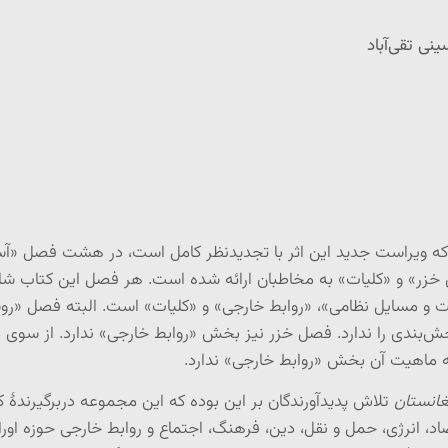
نی تقی‌آباد
ه ویراست جدید این اثر با تجدیدنظر کامل است، در هشت فصل «آسیا
ی خزر» و «کلیات» به مخاطبان ارائه شده است. هر فصل این کتاب ش
ت و مسایل نظامی»، «روابط خارجی» و «کلیات» است. البته فصل «روسی
ش‌بندی را ندارد. فصل خزر نیز بخش «روابط خارجی» ندارد. از سوی 
ه ماهیت آن بخش «روابط خارجی» ندارد.
غانستان
تلاش پدیدآورندگان بر این بوده که این مجموعه دربرگیرندۀ 
اد، انرژی، حمل و نقل، دین، فرهنگ، اجتماع و روابط خارجی حوزه او