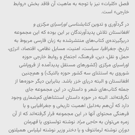
فصل «کلیات» نیز با توجه به ماهیت آن فاقد بخش «روابط
خارجی» است.
در گردآوری و تدوین
کتابشناسی اوراسیای مرکزی و
افغانستان
تلاش پدیدآورندگان بر این بوده که این مجموعه
دربرگیرنده‌ی کتاب‌های منتشرشده به زبان فارسی مربوط به
تاریخ، جغرافیا، سیاست، امنیت، مسایل نظامی، اقتصاد، انرژی،
حمل و نقل، دین، فرهنگ، اجتماع و روابط خارجی حوزه
اوراسیای مرکزی (کشورهای مستقل پدیدآمده از فروپاشی
شوروی به استثنای سه کشور حوزه بالتیک) و هم‌چنین
افغانستان و البته دریای خزر باشد. بنابراین دیگر حوزه‌ها از
جمله کتاب‌های شعر و داستان، در این مجموعه جای
نگرفته‌اند. البته در حوزه داستان استثناهای کم‌شماری وجود
دارد که آن‌هم به‌دلیل اهمیت تاریخی و جغرافیایی و یا
فرهنگی محتوای آنها در این مجموعه قرار گرفته‌اند که از آن
زمره می‌توان به
حاجی مراد
نوشته تولستوی یا
قهرمان
دوران
نوشته لرمانتوف و یا
دختر وزیر
نوشته لیلیاس همیلتون