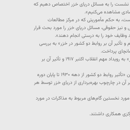
سه نشست را به مسائل دریای خزر اختصاص دهیم که
صادی مشاهده می‌کنیم».
ست، به حکم مأموریتی که در مرکز مطالعات
و نیز حقوقی، مسائل دریای خزر را مورد بحث قرار
د وظایف خود را به درستی انجام دهند».
 و تأثیر آن بر روابط دو کشور در خزر» به بررسی
مانچای پرداخت.
سپس کاوه بیات پژوهشگر برجسته تاریخ قفقاز، آسیای مرکزی و تاریخ معاصر ایران با عنوان «قرارداد ۱۹۲۱ و آثار آن در خزر» به رویداد مهم انقلاب اکتبر ۱۹۱۷ و تأثیر آن بر
در پایان دکتر عباس ملکی، استاد دانشگاه صنعتی شریف و معاون پیشین وزارت امور خارجه جمهوری اسلامی ایران با عنوان «تأثیر روابط دو کشور از دهه ۱۹۳۰ تا پایان دوره
ران و شوروی از دهه ۱۹۳۰ و بررسی قرارداد ۱۹۴۰ ایران و شوروی و تأثیر آن در چارچوب بهره‌برداری از دریای خزر توسط هر
مورد نخستین گام‌های مربوط به مذاکرات در مورد
رکزی همکاری داشتند.