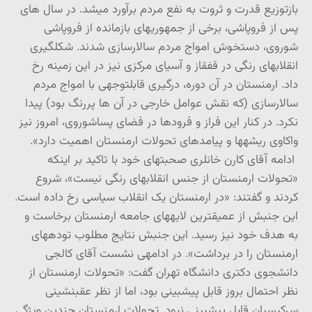
بازتوزیع قدرت و ثروت به نفع مردم برآورد می­شد. در سال های
پس از فروپاشی، برخی از جمهوری­های بازمانده از فروپاشی
شوروی، دستخوش امواج مردم سالارسازی شدند. شکل­گیری
انقلاب­های رنگی در قفقاز و آسیای مرکزی نیز در این زمینه رخ
داد. ارمنستان در آن دوره، درگیری قابل­توجهی با امواج مردم
سالارسازی (که نقش عوامل خارجی در آن ها پررنگ بود) پیدا
نکرد. در کنار این فراز و فرودها در فضای پساشوروی، امروز نیز
واکاوی ریشه­ها و پیامدهای تحولات ارمنستان اهمیت دارد».
ادامه آقای کارن خانلری صحبت­های خود با تاکید بر اینکه
«تحولات ارمنستان از جنس انقلاب­های رنگی نیست»، شروع
کردند و گفتند: «در ارمنستان یک انقلاب سیاسی رخ داده است.
این جنبش از عمیق­ترین لایه­های جامعه ارمنستان برخاست و
به هدف خود نیز رسید. این جنبش نتایج مطلوب توده­های
ارمنستان را در برداشت». در ادامه­ی نشست آقای کالجی
دانشجوی دکتری دانشگاه تهران گفت: «تحولات ارمنستان از
نظر احتمال بروز قابل پیش­بینی بود، اما از نظر عقب­نشینی
سرکیسیان قابل پیش­بینی نبود. تحولات ارمنستان چندین ویژگی