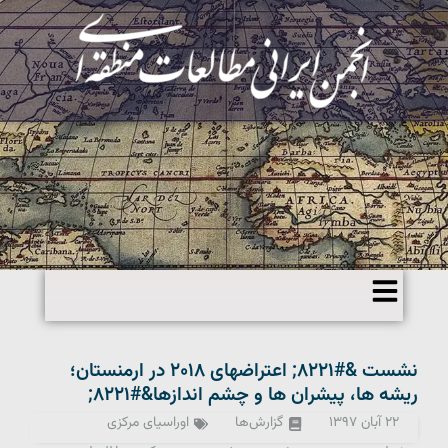
نشست &#۸۲۲۱; اعتراض­های ۲۰۱۸ در ارمنستان؛
ریشه ها، پیشران ها و چشم اندازها&#۸۲۲۱;
۲۲ آبان ۱۳۹۷
گزارش‌ها
اوراسیای مرکزی