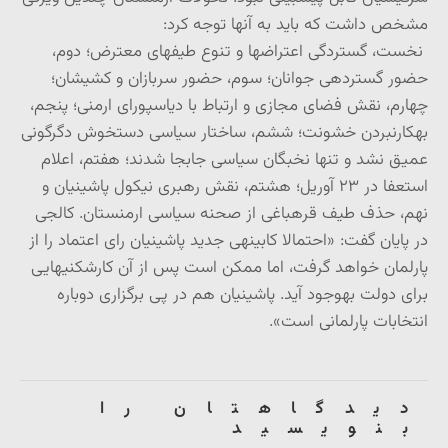
مشخص داشت که باید به آنها توجه کرد:
نخست، گستردگی اعتراض­ها و تنوع طیف­های معترض؛ دوم،
حضور گسترده­ی جوانان؛ سوم، حضور سربازان و کشیشان؛
چهارم، نقش فضای مجازی و ارتباط با دیاسپورای ارمنی؛ پنجم،
به­کارنبردن خشونت؛ ششم، ساختار سیاسی دستخوش دگرگونی
عمیق نشد و تنها نخبگان سیاسی جابجا شدند؛ هفتم، اعلام
استعفا در ۲۳ آوریل؛ هشتم، نقش رهبری نیکول پاشینیان و
نهم، حذف طیف قره­باغی از صحنه سیاسی ارمنستان. کالجی
در پایان گفت: «احتمالا کابینه­ی جدید پاشینیان رای اعتماد را از
پارلمان خواهد گرفت، اما ممکن است پس از آن کارشکنی­هایی
برای دولت به­وجود آید. پاشینیان هم در پی برگزاری دوباره
انتخابات پارلمانی است».
دیدگاهتان را
بنویسید