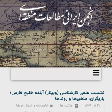
نشست علمی کارشناسی (وبینار) آینده خلیج فارس؛
بازیگران، متغیرها و روندها
۲۱ آذر ۱۴۰۴
اطلاعیه‌ها
خاورمیانه و شمال آفریقا