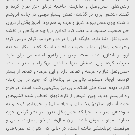
راهروهای حمل‌ونقل و ترانزیت حاشیه دریای خزر طرح کرده و
گفتند:«کشور ایران در گذشته نقش بسیار مهمی در جاده ابریشم
داشت چون محل پیوند شرق و غرب به هم بود. امروز وقتی از دریای
خزر صحبت می­شود باید دقت کرد که این دریا چه جایگاهی در نقشه
حمل‌ونقل دنیا دارد. جایگاه خزر را در دو راهرو می توان بررسی کرد:
راهرو حمل‌ونقل شمال- جنوب و راهرو تراسیکا که با ابتکار اتحادیه
اروپا راه‌اندازی شده است. چین نیز راهرو اختصاصی برای خود
تعریف کرده ولی هدفش تنها ساختن بزرگ‌راه و بندر نیست.
حمل‌ونقل نیاز به عرضه و تقاضا دارد و این عرضه و تقاضا از بستر
توسعه ایجاد می­شود. بنابراین در برنامه‌ای که چین در این زمینه
تدارک دیده است حتی اشتغال­زایی نیز پیش‌بینی شده است. در طرح
راه ابریشم جدید، چین انبوهی از کارخانه­های تعطیل شده کشورهای
حوزه آسیای مرکزی(ازبکستان و قزاقستان) را خریداری کرده و به
سوددهی می­رساند. چرا که حمل‌ونقل بدون در نظر گرفتن حوزه
تجارت نمی­تواند موفق باشد. ایران سال‌ها در خواب مزیت نسبی و
موقعیت ژئوپلیتیکی مانده است، در حالی که اکنون در نظریه‌های