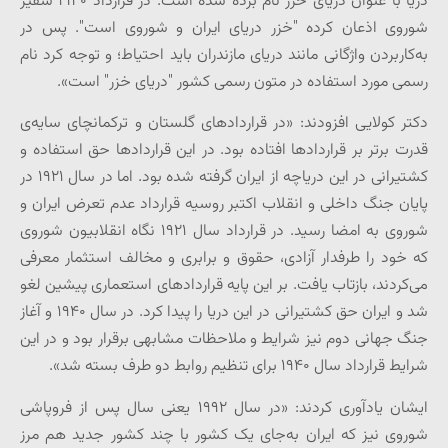
دریا با عنوان دریای خزر نام برده شده است. در قرارداد ۱۹۴۰ سفیر
شوروی اذعان کرده "خزر دریای ایران و شوروی است". پس در
به‌کاربردن واژگانی مانند دریای مازندران باید احتیاط؛ و توجه کرد نام
رسمی مورد استفاده در متون رسمی کشور "دریای خزر" است».
دکتر کولایی افزودند: «در قراردادهای گلستان و ترکمانچای سایه‌ی
قدرت برتر بر قراردادها افتاده بود. در این قراردادها حق استفاده و
کشتیرانی در این دریاچه از ایران گرفته شده بود. اما در سال ۱۹۲۱ در
پایان جنگ داخلی و انقلاب اکتبر روسیه قرارداد عدم تعرض ایران و
شوروی به امضا رسید. در قرارداد سال ۱۹۲۱ نگاه انقلابیون شوروی
که خود را طرفدار آزادی، حقوق و برابری و مخالف استثمار معرفی
می‌کردند، بازتاب یافت. بر این پایه قراردادهای استعماری پیشین لغو
شد و ایران حق کشتیرانی در این دریا را پیدا کرد. در سال ۱۹۴۰ و آغاز
جنگ جهانی دوم نیز شرایط و ملاحظات مشابهی برقرار بود و در این
شرایط قرارداد سال ۱۹۴۰ برای تنظیم روابط دو طرف بسته شد».
ایشان یادآوری کردند: «در سال ۱۹۹۲ یعنی سال پس از فروپاشی
شوروی نیز که ایران به‌جای یک کشور با چند کشور جدید هم مرز