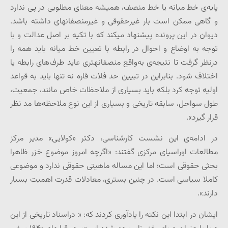
پایه‌ی خط میانه یا خط منصف، همیشه معنای مطلوبی در پی ندارد
و گاهی ممکن است بار غیرحقوقی و غیرمنصفانه­ای داشته باشد.
دیوان در این پرونده پیشنهاد می­کند که با تکیه بر اصل عدالت و با
توجه به اوضاع و احوال در رابطه با تعیین خط میانه باید همه را
درنظر گرفت تا نتیجه‌ی به‌واقع منصفانه­تری عاید طرف‌های رابطه یا
اختلاف شود. بنابراین در تبیین حد فلات قاره نه تنها باید به قواعد
اولیه توجه کرد بلکه باید بسیاری از ملاحظات خاص مانند، جمعیت،
طول سواحل، سابقه تاریخی و بسیاری از این نوع ملاحظه‌ها مد نظر
قرار گیرد».
در ادامه‌ی این نشست کارشناسی، دکتر «کولایی» مدیر مرکز
مطالعات اوراسیای مرکزی گفتند: «اگرچه امروز موضوع خزر ظاهرا
بحثی حقوقی است؛ اما این مساله ماهیتی حقوقی ندارد و موضوعی
کاملا سیاسی است. در چنین بستری، معادلات قدرت اهمیت بسیار
دارند».
ایشان در ابتدا این نکته را یادآوری کردند که: « دراسناد تاریخی از این