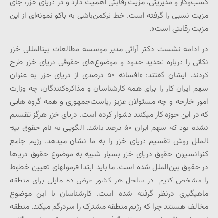
کسب‌وکار و مدیریتی، مزیت رقابتی اهمیت دارد و در دریای خزر، جای
مزیت نسبی را گرفته است. خط ترکمن‌باشی به باکو نمونه‌ای از این
مزیت رقابتی است».
در ادامه نشست دکتر آرائی مدیر موسسه مطالعات بین­المللی خزر
نکاتی را درباره تحدید حدود و موضوع‌های حقوقی دریای خزر طرح
کردند. ایشان گفتند: «افسانه ۵۰ درصدی از دریای خزر به عنوان
سهم ایران کار را برای همه کارشناسان و مذاکره‌کنندگان، چه وزارت
امور خارجه و چه مسئولان عزیز ریاست‌جمهوری و همه گروه هایی
که در این حوزه کار می­کنند دشوار کرده است. دریای خزر هرگز تقسیم
نشده بود که سهم ایران ۵۰ درصد باشد. الگویی به نام حقوق بین­
الملل روش تقسیم دریای خزر را به ما نشان می­دهد. رژیم جامع
کنوانسیون حقوق دریای خزر بسیار شبیه به موضوع حقوق دریاها
در حقوق بین‌الملل شده است. ما باید ابتدا فرمول­های تعیین خطوط
را مشخص کنیم. در ساحل هر کشور عرض ده مایلی برای منطقه
ماهیگیری درنظر گرفته شده است. کارشناسان با این موضوع
مخالف هستند چرا که رژیم منطقه مشترک را سردرگم می­کند. منطقه