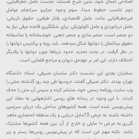
اصلاحی اعمال شود، بدین شرح هستند: نخست عامل جغرافیایی،
دوم تناسب خطوط مبدا، سوم وجود جزایرو سرانجام عوامل
غیرجغرافیایی مانند: عامل اقتصادی، رفتار طرفین، حقوق تاریخی،
عامل دریانوردی و عامل اکولوژیکی. برای شکل­گیری قاعده عرفی نیاز به
دو عنصر است، عنصر مادی و عنصر ذهنی. خوشبختانه یا متاسفانه
حقوق بین­الملل را دولت­ها شکل می­دهند. باید رویه و پرکتیس دولت­ها را
در نظر گرفت. در بحث تحدید حدود دریاها چون دولت­ها با یکدیگر
اختلاف دارند، این امر بر عهده‌ی دیوان و مراجع قضایی است.
سخنران بعدی این نشست دکتر ساسان صیرفی، استاد دانشگاه
تهران بودند. دکتر صیرفی گفتند: «روس­ها طی چند روز گذشته، متنی را
وب سایت روزنامه رسمی خود، منتشر کرده و سپس آن متن را حذف
کردند. با این وجود در رسانه های روسی اشاره­هایی به مفاد این
پیش‌نویس شده است. همه کشورهای ساحلی یک دریای سرزمین
داشته باشند به عرض 15مایل دریایی و یک منطقه انحصاری ماهی­
گیری به عرض ۱۰ مایلی و خارج از آن بین همه کشورها مشترک
باشد. نکته مهم این است که در پیش‌نویس روس‌ها بستر و زیر