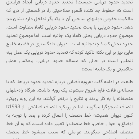
تحدید حدود دریایی چیست؟ تحدید حدود دریایی ایجاد فرآیندی
است که خطوط جداکننده قلمرو صلاحیتی را، در قسمتی از دریا که
مالکیت حقوقی دولت­های ساحلی آن با یکدیگر تداخل دارد نشان می­
دهد. حدود دریایی با بحث تحدید حدود دریایی کاملا متفاوت است.
موضوع حدود دریایی بحثی کاملا یک جانبه است، اما موضوع تحدید
حدود بحثی کاملا چندجانبه است. دیوان دادگستری در قضیه خلیج
ماین نیز بر این نکته تاکید کرده که تحدید حدود دریایی یک عمل بین­
المللی است در حالی که مساله حدود دریایی، برعکس عملی
حاکمیتی و یک‌جانبه است».
طلعت در ادامه گفت: «رویه قضایی درباره تحدید حدود دریاها، که با
مساله‌ی فلات قاره شروع می­شود، یک رویه داشت. هرگاه راه­‌حل­های
منصفانه را به کار بردند و نتایج را درنظر گرفتند، به این رویه رویکرد
انصاف نتیجه­گرا می­گویند. اما در رویکرد انصاف اصلاحی، از 1993تا
کنون دیوان همیشه خط منصف را اعمال کرده و بعد با توجه به
اوضاع و احوال خاص، خط منصف را تغییر داده است، که به آن خط
منصف اصلاحی می­گویند. عواملی که سبب می­شود خط منصف