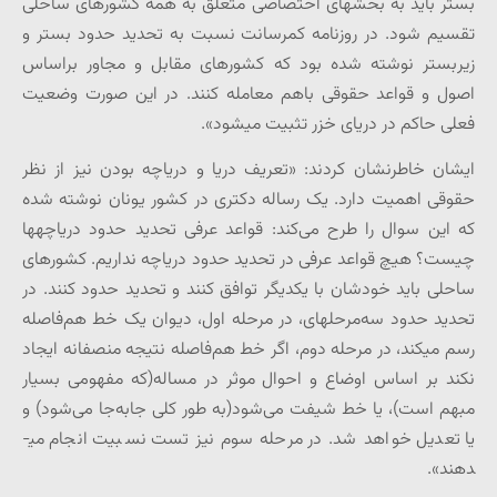
بستر باید به بخش­های اختصاصی متعلق به همه کشورهای ساحلی
تقسیم شود. در روزنامه کمرسانت نسبت به تحدید حدود بستر و
زیربستر نوشته شده بود که کشورهای مقابل و مجاور براساس
اصول و قواعد حقوقی باهم معامله کنند. در این صورت وضعیت
فعلی حاکم در دریای خزر تثبیت می­شود».
ایشان خاطرنشان کردند: «تعریف دریا و دریاچه بودن نیز از نظر
حقوقی اهمیت دارد. یک رساله دکتری در کشور یونان نوشته شده
که این سوال را طرح می‌کند: قواعد عرفی تحدید حدود دریاچه­ها
چیست؟ هیچ قواعد عرفی در تحدید حدود دریاچه نداریم. کشورهای
ساحلی باید خودشان با یکدیگر توافق کنند و تحدید حدود کنند. در
تحدید حدود سه‌مرحله­ای، در مرحله اول، دیوان یک خط هم‌فاصله
رسم می­کند، در مرحله دوم، اگر خط هم‌فاصله نتیجه منصفانه ایجاد
نکند بر اساس اوضاع و احوال موثر در مساله(که مفهومی بسیار
مبهم است)، یا خط شیفت می‌شود(به طور کلی جابه‌جا می‌شود) و
یا تعدیل خواهد شد. در مرحله سوم نیز تست نسبیت انجام می­
دهند».