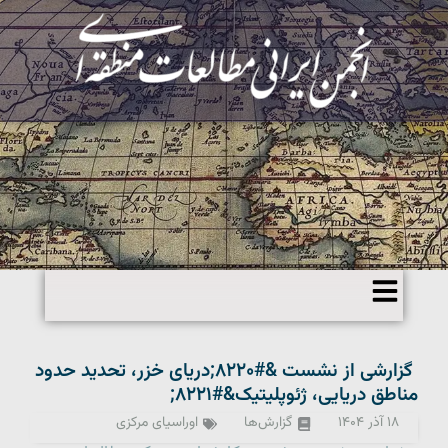
گزارشی از نشست &#۸۲۲۰;دریای خزر، تحدید حدود
مناطق دریایی، ژئوپلیتیک&#۸۲۲۱;
۱۸ آذر ۱۴۰۴
گزارش‌ها
اوراسیای مرکزی