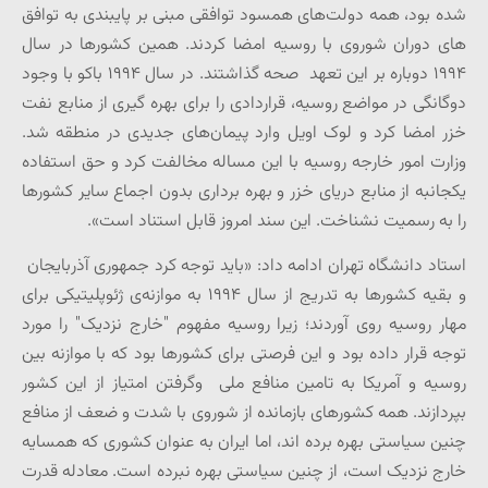
شده بود، همه دولت‌های همسود توافقی مبنی بر پایبندی به توافق
های دوران شوروی با روسیه امضا کردند. همین کشورها در سال
۱۹۹۴ دوباره بر این تعهد صحه گذاشتند. در سال ۱۹۹۴ باکو با وجود
دوگانگی در مواضع روسیه، قراردادی را برای بهره گیری از منابع نفت
خزر امضا کرد و لوک اویل وارد پیمان‌های جدیدی در منطقه شد.
وزارت امور خارجه روسیه با این مساله مخالفت کرد و حق استفاده
یکجانبه از منابع دریای خزر و بهره برداری بدون اجماع سایر کشورها
را به رسمیت نشناخت. این سند امروز قابل استناد است».
استاد دانشگاه تهران ادامه داد: «باید توجه کرد جمهوری آذربایجان
و بقیه کشورها به تدریج از سال ۱۹۹۴ به موازنه‌ی ژئوپلیتیکی برای
مهار روسیه روی آوردند؛ زیرا روسیه مفهوم "خارج نزدیک" را مورد
توجه قرار داده بود و این فرصتی برای کشورها بود که با موازنه بین
روسیه و آمریکا به تامین منافع ملی وگرفتن امتیاز از این کشور
بپردازند. همه کشورهای بازمانده از شوروی با شدت و ضعف از منافع
چنین سیاستی بهره برده اند، اما ایران به عنوان کشوری که همسایه
خارج نزدیک است، از چنین سیاستی بهره نبرده است. معادله قدرت