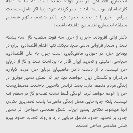
انحصاری اقتصادی در نظر گرفته نشده است که بنا به گفته
کارشناسان موسسه باید در نظر گرفته شود؛ زیرا اگر عامل جمعیت
پیرامون خزر را در تحدید حدود دریا تاثیر بدهیم، ناگزیر هستیم
منطقه انحصاری اقتصادی داشته باشیم».
دکتر آرائی افزودند: «ایران از خزر، سه فوت مکعب گاز، سه بشکه
نفت و مقدار فراوانی ماهی صید می­کند. تنها اقدام اقتصادی ایران در
پهنه‌ی خزر، در حوزه‌ی ماهی‌گیری است چون به علل اقتصادی،
سیاسی، امنیتی و تحریم ایران قادر به برداشت نفت و گاز از دریای
خزر نیست. با از دست دادن ماهی­های دریای خزر، مردم گیلان،
مازندران و گلستان زیان خواهند دید چرا که نقش بسیار موثری در
زندگی مردم منطقه دارد. بحث ترانس کاسپین به‌شدت محیط‌زیست
خزر را آلوده خواهد کرد. آلودگی فقط نشت نفت و گاز در سطح آب
نیست، بلکه جابه‌جایی محل زندگی ماهی‌ها باعث تخم‌ریزی نکردن
آنها می­شود. نکته‌ی بعدی این‌‌‌‌‌‌که شکل هندسی سواحل اثر بسیار
جدی بر تحدید حدود مناطق دریایی دارد و روند تحدید حدود پیرو
شکل هندسی ساحل است».