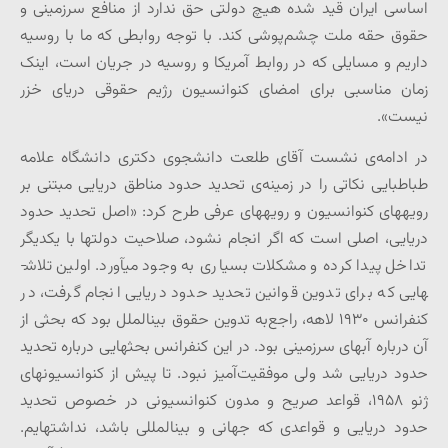
اساسی ایران قید شده هیچ دولتی حق ندارد از منافع سرزمینی و
حقوق حقه ملت چشم‌پوشی کند. با توجه روابطی که ما با روسیه
داریم و مسایلی که در روابط آمریکا و روسیه در جریان است، اینک
زمان مناسبی برای امضای کنوانسیون رژیم حقوقی دریای خزر
نیست».
در ادامه‌ی نشست آقای طلعت دانشجوی دکتری دانشگاه علامه
طباطبایی نکاتی را در زمینه‌ی تحدید حدود مناطق دریایی مبتنی بر
رویه­های کنوانسیون و رویه­های عرفی طرح کرد: «اصل تحدید حدود
دریایی، اصلی است که اگر انجام نشود، صلاحیت دولت­ها با یکدیگر
تداخل پیدا کرده و مشکلات بسیاری به وجود می­آورد. اولین تلاش­
هایی که برای تدوین قوانین تحدید حدود دریایی انجام گرفت، در
کنفرانس ۱۹۳۰ لاهه، راجع‌به تدوین حقوق بین­الملل بود که بحثی از
آن درباره آب­های سرزمینی بود. در این کنفرانس بحث­هایی درباره تحدید
حدود دریایی شد ولی موفقیت‌آمیز نبود. تا پیش از کنوانسیون­های
ژنو ۱۹۵۸، قواعد صریح و مدون کنوانسیونی در خصوص تحدید
حدود دریایی و قواعدی که جهانی و بین­المللی باشد، نداشته­ایم.