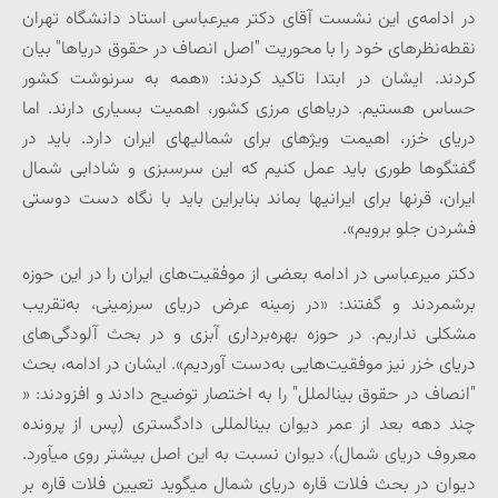
در ادامه‌ی این نشست آقای دکتر میرعباسی استاد دانشگاه تهران
نقطه‌نظرهای خود را با محوریت "اصل انصاف در حقوق دریاها" بیان
کردند. ایشان در ابتدا تاکید کردند: «همه به سرنوشت کشور
حساس هستیم. دریاهای مرزی کشور، اهمیت بسیاری دارند. اما
دریای خزر، اهیمت ویژه­ای برای شمالی­های ایران دارد. باید در
گفتگوها طوری باید عمل کنیم که این سرسبزی و شادابی شمال
ایران، قرن­ها برای ایرانی­ها بماند بنابراین باید با نگاه دست دوستی
فشردن جلو برویم».
دکتر میرعباسی در ادامه بعضی از موفقیت‌های ایران را در این حوزه
برشمردند و گفتند: «در زمینه عرض دریای سرزمینی، به‌تقریب
مشکلی نداریم. در حوزه بهره‌برداری آبزی و در بحث آلودگی‌های
دریای خزر نیز موفقیت‌هایی به‌دست آوردیم». ایشان در ادامه، بحث
"انصاف در حقوق بین­الملل" را به اختصار توضیح دادند و افزودند: «
چند دهه بعد از عمر دیوان بین­المللی دادگستری (پس از پرونده
معروف دریای شمال)، دیوان نسبت به این اصل بیشتر روی می­آورد.
دیوان در بحث فلات قاره دریای شمال می­گوید تعیین فلات قاره بر