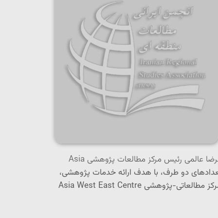
هدف این تفاهم نامه که به امضای دکتر علی صباغیان رئیس هیئت مدیره انجمن ایرانی مطالعات منطقه ای و دکتر عبدالرضا عالمی رئیس مرکز مطالعات پژوهشی Asia
ستعدادهای دو طرف، با هدف ارائه خدمات پژوهشی،
رکز
مطالعاتی-
پژوهشی
Asia West East Centre