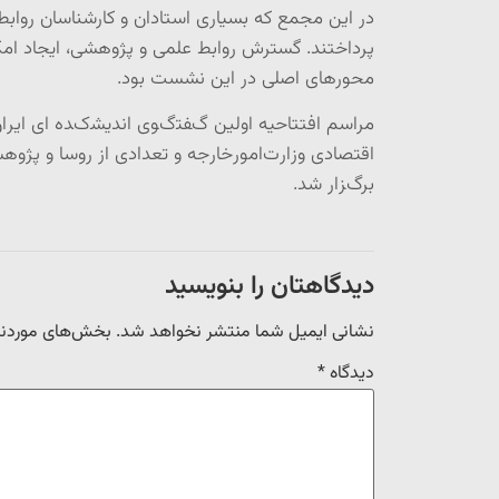
در این مجمع که بسیاری استادان و کارشناسان روابط
پرداختند. گسترش روابط علمی و پژوهشی، ایجاد ام
محورهای اصلی در این نشست بود.
مراسم ﺍﻓﺘﺘﺎﺣﯿﻪ ﺍﻭﻟﯿﻦ گﻔﺘگﻮی ﺍﻧﺪﯾﺸکﺪﻩ ﺍی ﺍﯾ
ﺑﺮگﺰﺍﺭ ﺷﺪ.
دیدگاهتان را بنویسید
نشانی ایمیل شما منتشر نخواهد شد.
بخش‌های موردنیا
دیدگاه
*