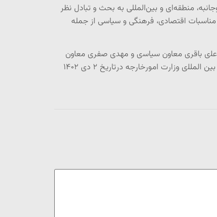
به، منطقه‌ای و بین‌المللی به بحث و تبادل نظر
مناسبات اقتصادی، فرهنگی و سیاسی از جمله
ﻠی ﺑﺎﻗﺮی ﻣﻌﺎﻭﻥ ﺳﯿﺎﺳی ﻭ ﻣﻬﺪی ﺻﻔﺮی ﻣﻌﺎﻭﻥ
ﺍﻗﺘﺼﺎﺩی ﻭﺯﺍﺭﺕﺍﻣﻮﺭﺧﺎﺭﺟﻪ ﻭ ﺗﻌﺪﺍﺩی ﺍﺯ ﺭﻭﺳﺎ ﻭ پژﻭﻫﺸگﺮﺍﻥ ﺍﺯ ﺍﻧﺪﯾﺸکﺪﻩﻫﺎی چﯿﻨی ﺑﻪ ﻣﯿﺰﺑﺎﻧی ﻣﺮکﺰ ﻣﻄﺎﻟﻌﺎﺕ ﺳﯿﺎﺳی ﻭ ﺑﯿﻦ ﺍﻟﻤﻠﻠی ﻭﺯﺍﺭﺕ ﺍﻣﻮﺭﺧﺎﺭﺟﻪ ﺩﺭﺗﺎﺭﯾﺦ ۲ ﺩی ۱۴۰۲