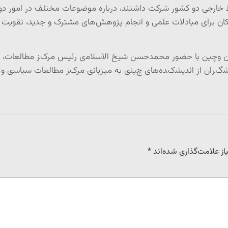
 خارجی دو کشور شرکت داشتند، درباره موضوعات مختلف در امور دوجان
کان برای مبادلات علمی و انجام پژوهش‌های مشترک و جدید، تقویت 
ﺮﺍﻥ ﻭچین ﺑﺎ ﺣﻀﻮﺭ ﻣﺤﻤﺪﺣﺴﻦ ﺷﯿﺦ ﺍﻻﺳﻼﻣی ﺭﺋﯿﺲ ﻣﺮکﺰ ﻣﻄﺎﻟﻌﺎﺕ، ﻋ
ز علامت‌گذاری شده‌اند
*